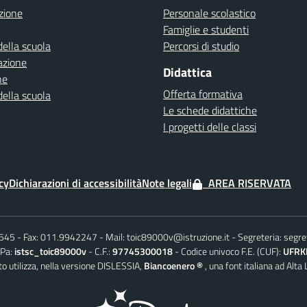
zione
Personale scolastico
Famiglie e studenti
della scuola
Percorsi di studio
azione
Didattica
ne
Offerta formativa
della scuola
Le schede didattiche
I progetti delle classi
cy
Dichiarazioni di accessibilità
Note legali
AREA RISERVATA
6545
Fax: 011.9942247
Mail:
toic89000v@istruzione.it
Segreteria:
segre
iPa:
istsc_toic89000v
C.F.:
97745300018
Codice univoco F.E. (CUF):
UFRK
o utilizza, nella versione DISLESSIA,
Biancoenero ®
, una font italiana ad Alta 