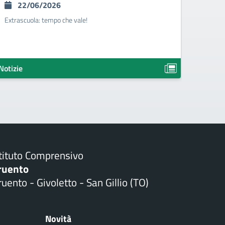
I GR
22/06/2026
25
Extrascuola: tempo che vale!
LIBRI 
2026/
Notizie
Notizie
stituto Comprensivo
ruento
uento - Givoletto - San Gillio (TO)
Novità