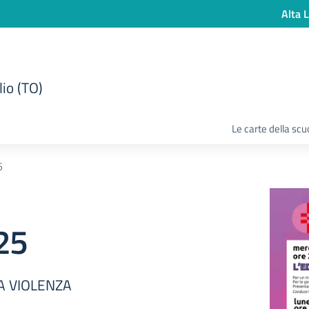
Alta L
lio (TO)
Le carte della scu
5
25
A VIOLENZA