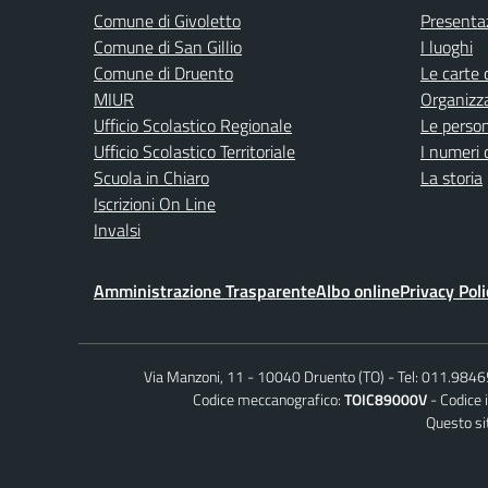
Comune di Givoletto
Presenta
Comune di San Gillio
I luoghi
Comune di Druento
Le carte 
MIUR
Organizz
Ufficio Scolastico Regionale
Le perso
Ufficio Scolastico Territoriale
I numeri 
Scuola in Chiaro
La storia
Iscrizioni On Line
Invalsi
Amministrazione Trasparente
Albo online
Privacy Poli
Via Manzoni, 11 - 10040 Druento (TO)
Tel: 011.984
Codice meccanografico:
TOIC89000V
Codice 
Questo sit