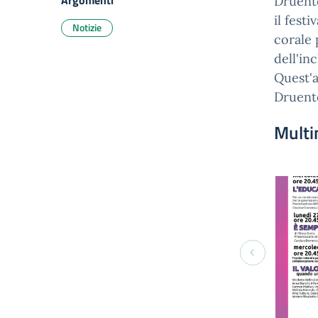
Argomenti
Druent
il fest
Notizie
corale 
dell'inc
Quest'a
Druento
Multi