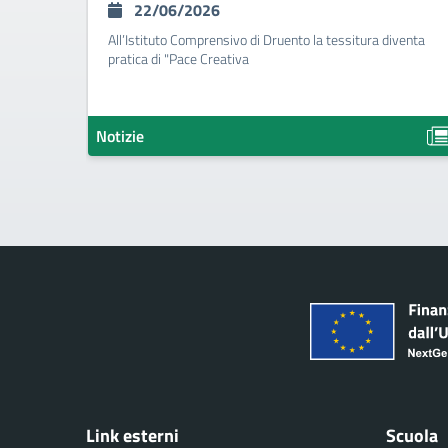
22/06/2026
All’Istituto Comprensivo di Druento la tessitura diventa
pratica di "Pace Creativa
Notizie
Link esterni
Scuola