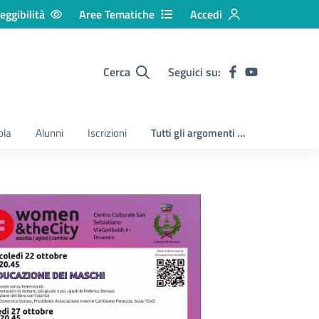
eggibilità
Aree Tematiche
Accedi
Cerca
Seguici su:
ola
Alunni
Iscrizioni
Tutti gli argomenti ...