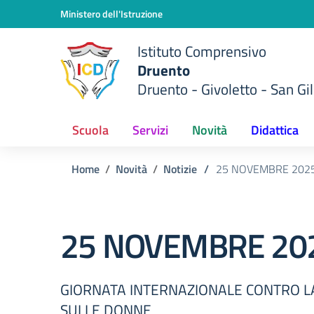
Vai ai contenuti
Vai al menu di navigazione
Vai al footer
Ministero dell'Istruzione
Istituto Comprensivo
Druento
Druento - Givoletto - San Gil
Scuola
Servizi
Novità
Didattica
Home
Novità
Notizie
/
25 NOVEMBRE 202
25 NOVEMBRE 20
GIORNATA INTERNAZIONALE CONTRO L
SULLE DONNE