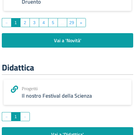
Druento
«
1
2
3
4
5
...
29
»
Vai a 'Novità'
Didattica
Progetti
Il nostro Festival della Scienza
«
1
»
Vai a 'Didattica'