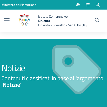
Vai ai contenuti
Vai al menu di navigazione
Vai al footer
Ministero dell'Istruzione
Istituto Comprensivo
Druento
Druento - Givoletto - San Gillio (TO)
Notizie
Contenuti classificati in base all'argomento
'
Notizie
'