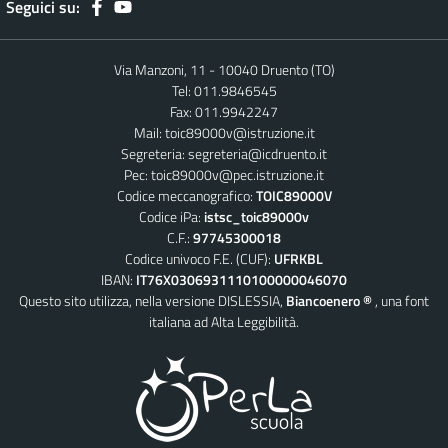
Seguici su:
Via Manzoni, 11 - 10040 Druento (TO)
Tel: 011.9846545
Fax: 011.9942247
Mail:
toic89000v@istruzione.it
Segreteria:
segreteria@icdruento.it
Pec:
toic89000v@pec.istruzione.it
Codice meccanografico:
TOIC89000V
Codice iPa:
istsc_toic89000v
C.F.:
97745300018
Codice univoco F.E. (CUF):
UFRKBL
IBAN:
IT76X0306931110100000046070
Questo sito utilizza, nella versione DISLESSIA,
Biancoenero ®
, una font
italiana ad Alta Leggibilità.