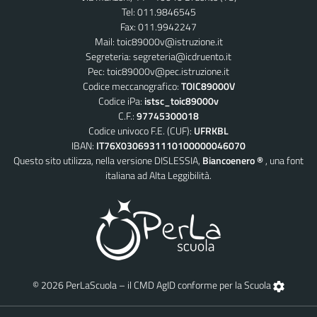
Tel: 011.9846545
Fax: 011.9942247
Mail:
toic89000v@istruzione.it
Segreteria:
segreteria@icdruento.it
Pec:
toic89000v@pec.istruzione.it
Codice meccanografico:
TOIC89000V
Codice iPa:
istsc_toic89000v
C.F.:
97745300018
Codice univoco F.E. (CUF):
UFRKBL
IBAN:
IT76X0306931110100000046070
Questo sito utilizza, nella versione DISLESSIA,
Biancoenero ®
, una font
italiana ad Alta Leggibilità.
© 2026 PerLaScuola – il CMD AgID conforme per la Scuola