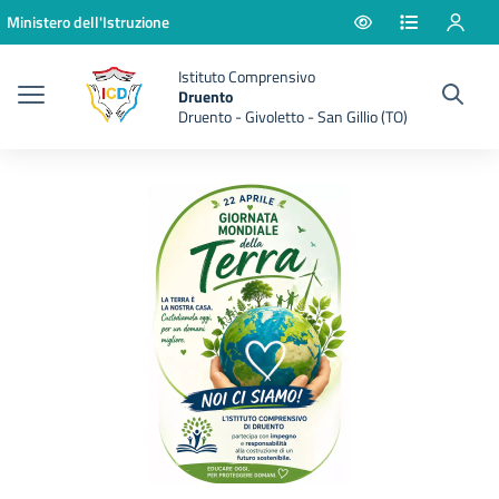
Vai ai contenuti
Vai al menu di navigazione
Vai al footer
Ministero dell'Istruzione
Istituto Comprensivo
Druento
Druento - Givoletto - San Gillio (TO)