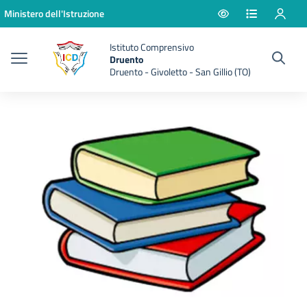
Vai ai contenuti
Vai al menu di navigazione
Vai al footer
Ministero dell'Istruzione
Istituto Comprensivo
Druento
Druento - Givoletto - San Gillio (TO)