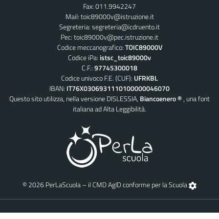
Fax: 011.9942247
Mail:
toic89000v@istruzione.it
Segreteria:
segreteria@icdruento.it
Pec:
toic89000v@pec.istruzione.it
Codice meccanografico:
TOIC89000V
Codice iPa:
istsc_toic89000v
C.F.:
97745300018
Codice univoco F.E. (CUF):
UFRKBL
IBAN:
IT76X0306931110100000046070
Questo sito utilizza, nella versione DISLESSIA,
Biancoenero ®
, una font
italiana ad Alta Leggibilità.
© 2026 PerLaScuola – il CMD AgID conforme per la Scuola