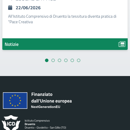
22/06/2026
All’Istituto Comprensivo di Druento la tessitura diventa pratica di
"Pace Creativa
Notizie
Istituto Comprensivo
Druento
Druento - Givoletto - San Gillio (TO)