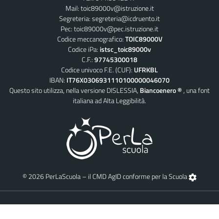
Mail:
toic89000v@istruzione.it
Segreteria:
segreteria@icdruento.it
Pec:
toic89000v@pec.istruzione.it
Codice meccanografico:
TOIC89000V
Codice iPa:
istsc_toic89000v
C.F.:
97745300018
Codice univoco F.E. (CUF):
UFRKBL
IBAN:
IT76X0306931110100000046070
Questo sito utilizza, nella versione DISLESSIA,
Biancoenero ®
, una font
italiana ad Alta Leggibilità.
© 2026 PerLaScuola – il CMD AgID conforme per la Scuola