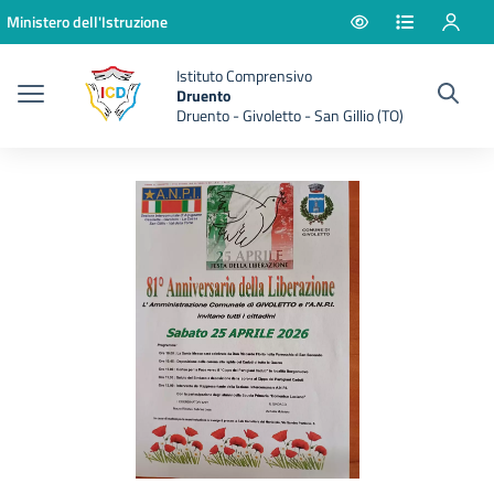
Vai ai contenuti
Vai al menu di navigazione
Vai al footer
Ministero dell'Istruzione
Istituto Comprensivo
Druento
Druento - Givoletto - San Gillio (TO)