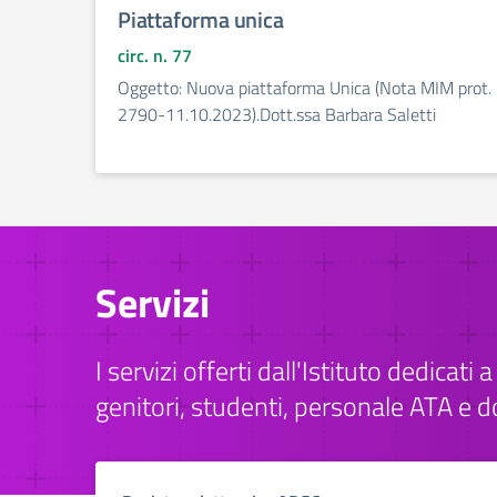
Piattaforma unica
circ. n. 77
Oggetto: Nuova piattaforma Unica (Nota MIM prot.
2790-11.10.2023).Dott.ssa Barbara Saletti
Servizi
I servizi offerti dall'Istituto dedicati a 
genitori, studenti, personale ATA e d