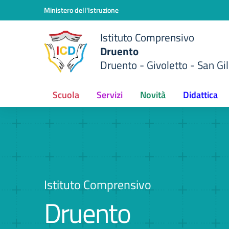
Vai ai contenuti
Vai al menu di navigazione
Vai al footer
Ministero dell'Istruzione
Istituto Comprensivo
Druento
Druento - Givoletto - San Gil
Scuola
Servizi
Novità
Didattica
Istituto Comprensivo
Druento