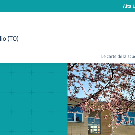
Alta L
lio (TO)
Le carte della scu