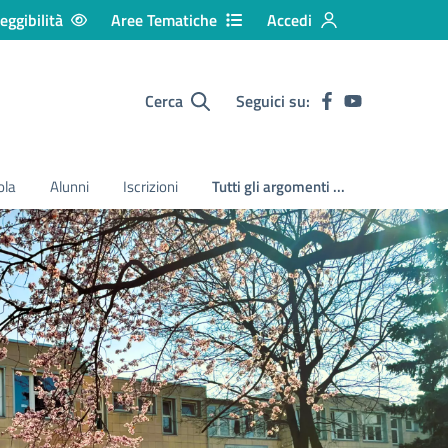
eggibilità
Aree Tematiche
Accedi
Cerca
Seguici su:
ola
Alunni
Iscrizioni
Tutti gli argomenti ...