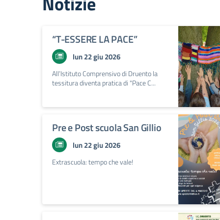
Notizie
“T-ESSERE LA PACE”
lun 22 giu 2026
All’Istituto Comprensivo di Druento la
tessitura diventa pratica di "Pace C...
Pre e Post scuola San Gillio
lun 22 giu 2026
Extrascuola: tempo che vale!