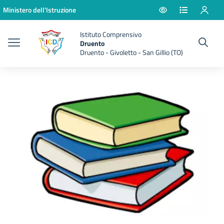
Vai ai contenuti
Vai al menu di navigazione
Vai al footer
Ministero dell'Istruzione
Istituto Comprensivo
Druento
Druento - Givoletto - San Gillio (TO)