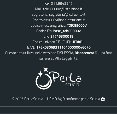
Fax: 011.9942247
Mail:
toic89000v@istruzione.it
Segreteria:
segreteria@icdruento.it
Pec:
toic89000v@pec.istruzione.it
Codice meccanografico:
TOIC89000V
Codice iPa:
istsc_toic89000v
C.F.:
97745300018
Codice univoco F.E. (CUF):
UFRKBL
IBAN:
IT76X0306931110100000046070
Questo sito utilizza, nella versione DISLESSIA,
Biancoenero ®
, una font
italiana ad Alta Leggibilità.
© 2026 PerLaScuola – il CMD AgID conforme per la Scuola