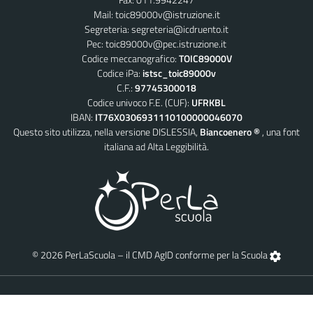
Mail:
toic89000v@istruzione.it
Segreteria:
segreteria@icdruento.it
Pec:
toic89000v@pec.istruzione.it
Codice meccanografico:
TOIC89000V
Codice iPa:
istsc_toic89000v
C.F.:
97745300018
Codice univoco F.E. (CUF):
UFRKBL
IBAN:
IT76X0306931110100000046070
Questo sito utilizza, nella versione DISLESSIA,
Biancoenero ®
, una font
italiana ad Alta Leggibilità.
© 2026 PerLaScuola – il CMD AgID conforme per la Scuola