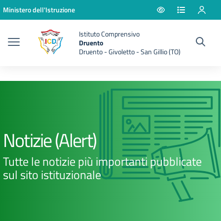
Vai ai contenuti
Vai al menu di navigazione
Vai al footer
Ministero dell'Istruzione
Istituto Comprensivo
Druento
Druento - Givoletto - San Gillio (TO)
Notizie (Alert)
Tutte le notizie più importanti pubblicate
sul sito istituzionale