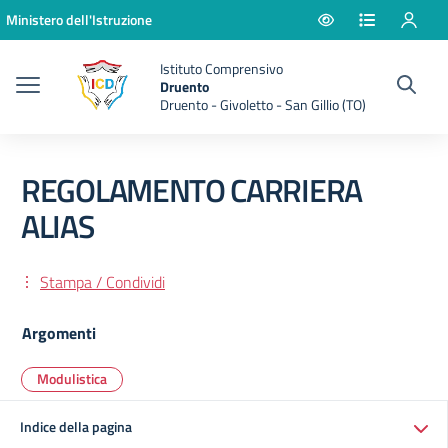
Vai ai contenuti
Vai al menu di navigazione
Vai al footer
Ministero dell'Istruzione
Istituto Comprensivo
Druento
Druento - Givoletto - San Gillio (TO)
REGOLAMENTO CARRIERA
ALIAS
Stampa / Condividi
Argomenti
Modulistica
Indice della pagina