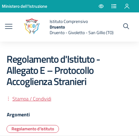
Vai ai contenuti
Vai al menu di navigazione
Vai al footer
Ministero dell'Istruzione
Istituto Comprensivo
Druento
Druento - Givoletto - San Gillio (TO)
Regolamento d'Istituto -
Allegato E – Protocollo
Accoglienza Stranieri
Stampa / Condividi
Argomenti
Regolamento d'istituto