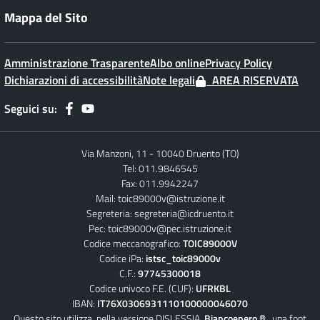
Mappa del Sito
Amministrazione Trasparente
Albo online
Privacy Policy
Dichiarazioni di accessibilità
Note legali
AREA RISERVATA
Seguici su:
Via Manzoni, 11 - 10040 Druento (TO)
Tel: 011.9846545
Fax: 011.9942247
Mail:
toic89000v@istruzione.it
Segreteria:
segreteria@icdruento.it
Pec:
toic89000v@pec.istruzione.it
Codice meccanografico:
TOIC89000V
Codice iPa:
istsc_toic89000v
C.F.:
97745300018
Codice univoco F.E. (CUF):
UFRKBL
IBAN:
IT76X0306931110100000046070
Questo sito utilizza, nella versione DISLESSIA,
Biancoenero ®
, una font