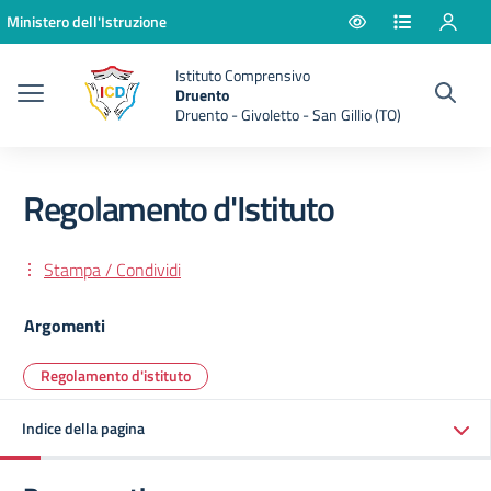
Vai ai contenuti
Vai al menu di navigazione
Vai al footer
Ministero dell'Istruzione
Istituto Comprensivo
Druento
Druento - Givoletto - San Gillio (TO)
Regolamento d'Istituto
Stampa / Condividi
Argomenti
Regolamento d'istituto
Indice della pagina