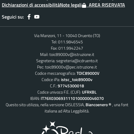
Dichiarazioni di accessibilità
Note legali
AREA RISERVATA
Seguici su:
Via Manzoni, 11 - 10040 Druento (TO)
Tel: 011.9846545
Fax: 011.9942247
Mail:
toic89000v@istruzione.it
Segreteria:
segreteria@icdruento.it
Pec:
toic89000v@pec.istruzione.it
Codice meccanografico:
TOIC89000V
Codice iPa:
istsc_toic89000v
C.F.:
97745300018
Codice univoco F.E. (CUF):
UFRKBL
IBAN:
IT76X0306931110100000046070
Questo sito utilizza, nella versione DISLESSIA,
Biancoenero ®
, una font
italiana ad Alta Leggibilità.