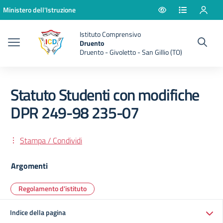
Vai ai contenuti
Vai al menu di navigazione
Vai al footer
Ministero dell'Istruzione
Istituto Comprensivo
Druento
Druento - Givoletto - San Gillio (TO)
Statuto Studenti con modifiche
DPR 249-98 235-07
Stampa / Condividi
Argomenti
Regolamento d'istituto
Indice della pagina