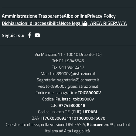
Amministrazione Trasparente
Albo online
Privacy Policy
Dichiarazioni di accessibilità
Note legali
AREA RISERVATA
Seguici su:
Via Manzoni, 11 - 10040 Druento (TO)
Tel: 011.9846545
Fax: 011.9942247
Mail:
toic89000v@istruzione.it
Segreteria:
segreteria@icdruento.it
Pec:
toic89000v@pec.istruzione.it
Codice meccanografico:
TOIC89000V
Codice iPa:
istsc_toic89000v
C.F.:
97745300018
Codice univoco F.E. (CUF):
UFRKBL
IBAN:
IT76X0306931110100000046070
Questo sito utilizza, nella versione DISLESSIA,
Biancoenero ®
, una font
italiana ad Alta Leggibilità.