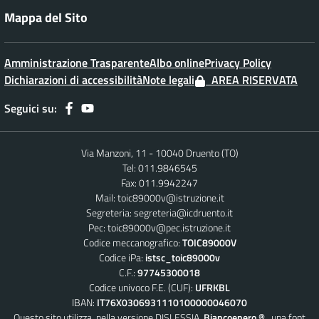
Mappa del Sito
Amministrazione Trasparente
Albo online
Privacy Policy
Dichiarazioni di accessibilità
Note legali
AREA RISERVATA
Seguici su:
Via Manzoni, 11 - 10040 Druento (TO)
Tel: 011.9846545
Fax: 011.9942247
Mail:
toic89000v@istruzione.it
Segreteria:
segreteria@icdruento.it
Pec:
toic89000v@pec.istruzione.it
Codice meccanografico:
TOIC89000V
Codice iPa:
istsc_toic89000v
C.F.:
97745300018
Codice univoco F.E. (CUF):
UFRKBL
IBAN:
IT76X0306931110100000046070
Questo sito utilizza, nella versione DISLESSIA,
Biancoenero ®
, una font