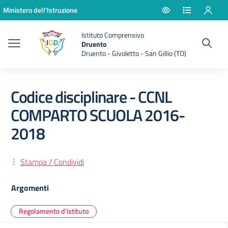
Vai ai contenuti
Vai al menu di navigazione
Vai al footer
Ministero dell'Istruzione
Istituto Comprensivo
Druento
Druento - Givoletto - San Gillio (TO)
Codice disciplinare - CCNL
COMPARTO SCUOLA 2016-
2018
Stampa / Condividi
Argomenti
Regolamento d'istituto