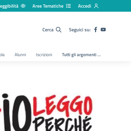
eggibilità
Aree Tematiche
Accedi
Cerca
Seguici su:
ola
Alunni
Iscrizioni
Tutti gli argomenti ...