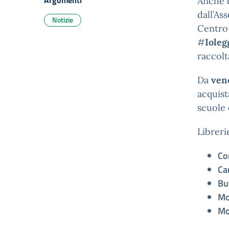
Argomenti
Anche q
dall’As
Notizie
Centro 
#
Iole
raccolt
Da
ven
acquist
scuole 
Libreri
Co
Ca
Bu
Mo
Mo