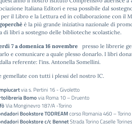
uest’anno il nostro Istituto Comprensivo aderisce a
sociazione Italiana Editori e resa possibile dal sostegn
per il Libro e la Lettura ed in collaborazione con il M
ggoperchè
è la più grande iniziativa nazionale di prom
a di libri a sostegno delle biblioteche scolastiche.
erdì 7 a domenica 16 novembre
presso le librerie ge
arlo e comunicare a quale plesso donarlo. I libri donat
dalla referente: l'ins. Antonella Somellini.
e gemellate con tutti i plessi del nostro IC.
mpiucart
via s. Pertini 16 - Givoletto
rtolibreria Bomo
via Roma 10 – Druento
fò
Via Monginevro 187/A -Torino
ndadori Bookstore TODREAM
corso Romania 460 – Torino
ndadori Bookstore c/c Bennet
Strada Torino Caselle Torine