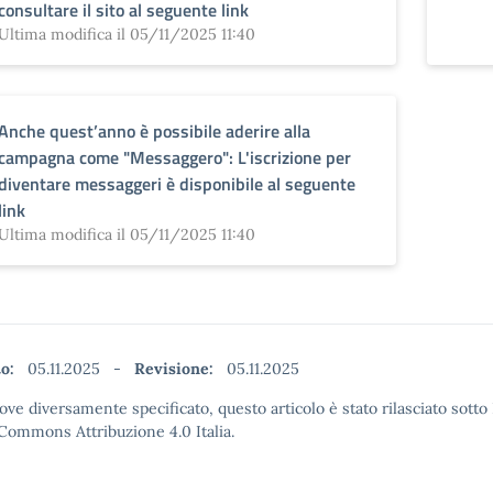
consultare il sito al seguente link
Ultima modifica il 05/11/2025 11:40
Anche quest’anno è possibile aderire alla
campagna come "Messaggero": L'iscrizione per
diventare messaggeri è disponibile al seguente
link
Ultima modifica il 05/11/2025 11:40
to:
05.11.2025
-
Revisione:
05.11.2025
ove diversamente specificato, questo articolo è stato rilasciato sotto
Commons Attribuzione 4.0 Italia.