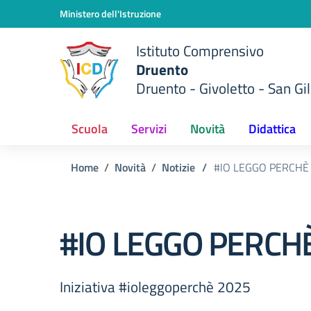
Vai ai contenuti
Vai al menu di navigazione
Vai al footer
Ministero dell'Istruzione
Istituto Comprensivo
Druento
Druento - Givoletto - San Gil
Scuola
Servizi
Novità
Didattica
Home
Novità
Notizie
/
#IO LEGGO PERCHÈ
#IO LEGGO PERCH
Iniziativa #ioleggoperchè 2025