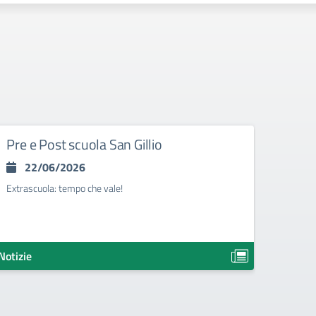
Pre e Post scuola San Gillio
LIBR
I GR
22/06/2026
25
Extrascuola: tempo che vale!
LIBRI 
2026/
Notizie
Notizie