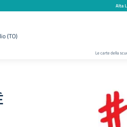
Alta L
lio (TO)
Le carte della scu
È