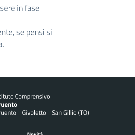
sere in fase
ente, se pensi si
a.
stituto Comprensivo
ruento
uento - Givoletto - San Gillio (TO)
Novità