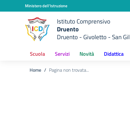
Vai ai contenuti
Vai al menu di navigazione
Vai al footer
Ministero dell'Istruzione
Istituto Comprensivo
Druento
Druento - Givoletto - San Gil
Scuola
Servizi
Novità
Didattica
Home
/
Pagina non trovata...