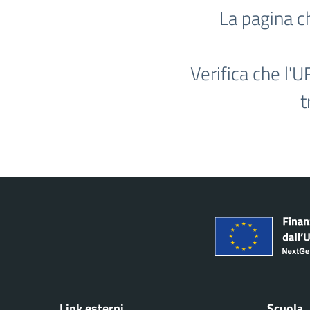
La pagina c
Verifica che l'U
t
Link esterni
Scuola