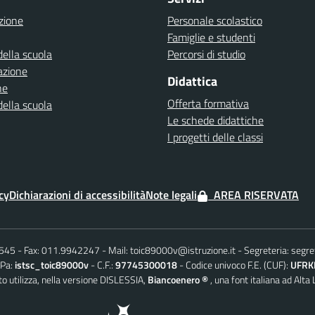
zione
Personale scolastico
Famiglie e studenti
della scuola
Percorsi di studio
azione
Didattica
ne
Offerta formativa
della scuola
Le schede didattiche
I progetti delle classi
cy
Dichiarazioni di accessibilità
Note legali
AREA RISERVATA
6545
Fax: 011.9942247
Mail:
toic89000v@istruzione.it
Segreteria:
segre
iPa:
istsc_toic89000v
C.F.:
97745300018
Codice univoco F.E. (CUF):
UFRK
o utilizza, nella versione DISLESSIA,
Biancoenero ®
, una font italiana ad Alta 