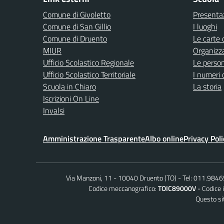
Comune di Givoletto
Presenta
Comune di San Gillio
I luoghi
Comune di Druento
Le carte 
MIUR
Organizz
Ufficio Scolastico Regionale
Le perso
Ufficio Scolastico Territoriale
I numeri 
Scuola in Chiaro
La storia
Iscrizioni On Line
Invalsi
Amministrazione Trasparente
Albo online
Privacy Poli
Via Manzoni, 11 - 10040 Druento (TO)
Tel: 011.984
Codice meccanografico:
TOIC89000V
Codice 
Questo sit