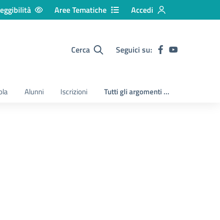
eggibilità
Aree Tematiche
Accedi
Cerca
Seguici su:
ola
Alunni
Iscrizioni
Tutti gli argomenti ...