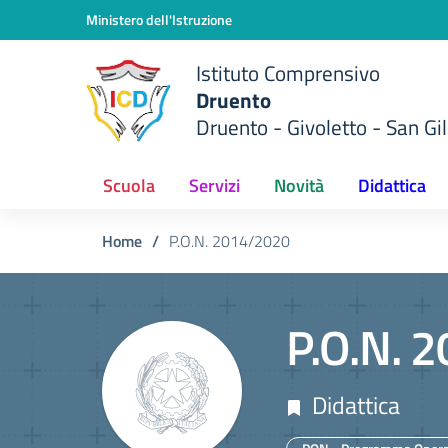
Vai ai contenuti
Vai al menu di navigazione
Vai al footer
Ministero dell'Istruzione
Istituto Comprensivo
Druento
Druento - Givoletto - San Gil
Scuola
Servizi
Novità
Didattica
Home
/
P.O.N. 2014/2020
P.O.N. 
Didattica