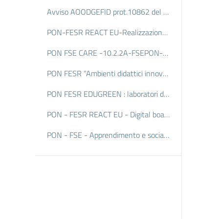
Avviso AOODGEFID prot.10862 del 16/09/2016 FSE- PROGETTI DI INCLUSIONE SOCIALE E LOTTA AL DISAGIO Progetto 10.1.1A-FSEPON-PI 2017-123- LA FUCINA DEL TEMPO LIBERO
PON-FESR REACT EU-Realizzazione di reti locali, cablate e wireless, nelle scuole
PON FSE CARE -10.2.2A-FSEPON-PI-2023-12-
PON FESR “Ambienti didattici innovativi per le scuole dell’infanzia”
PON FESR EDUGREEN : laboratori di sostenibilita; per il primo ciclo”
PON - FESR REACT EU - Digital board: trasformazione digitale nella didattica e nell'organizzazione
PON - FSE - Apprendimento e socialità