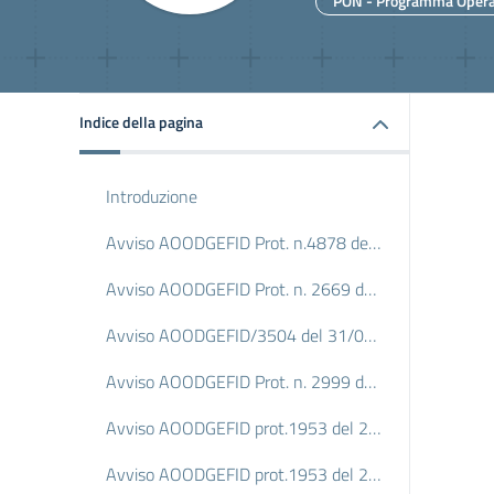
PON - Programma Operat
Indice della pagina
Introduzione
Avviso AOODGEFID Prot. n.4878 del 17/04/2020 Per la scuola, competenze e ambienti per l’apprendimento - Progetto 10.8.6A-FESRPON-PI-2020-288 LA SCUOLA DEI CORONAUTI -
Avviso AOODGEFID Prot. n. 2669 del 03/03/2017 PENSIERO COMPUTAZIONALE E CITTADINANZA DIGITALE Progetto 10.2.2A-FdRPOC-PI-2018-178 R...INNOVIAMOCI
Avviso AOODGEFID/3504 del 31/03/2017 POTENZIAMENTO DELLA CITTADINANZA EUROPEA codice progetto 10.2.2A-FSEPON-PI-2018-6 CUP C87I18000220007 - Coltiviamo la democrazia codice- progetto 10.2.3B-FSEPON-PI-2018-4 TOGETHER WITH UE!!
Avviso AOODGEFID Prot. n. 2999 del 13/03/2017 Sogni di realtà Progetto 10.1.6A-FSEPON-PI-2018-61 ORIENTAMENTO FORMATIVO E RI-ORIENTAMENTO
Avviso AOODGEFID prot.1953 del 21/2/2017 FSE- COMPETENZE DI BASE Progetto 10.2.1A-FSEPON-PI-2017-131- AZIONI SPECIFICHE PER LA SCUOLA DELL'INFANZIA
Avviso AOODGEFID prot.1953 del 21/2/2017 FSE COMPETENZE DI BASE Progetto 10.2.2A-FSEPON-PI-2017-267 Competenze di base