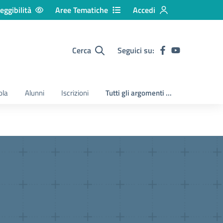
eggibilità
Aree Tematiche
Accedi
Cerca
Seguici su:
ola
Alunni
Iscrizioni
Tutti gli argomenti ...