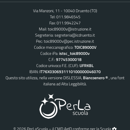
Via Manzoni, 11 - 10040 Druento (TO)
Tel: 011.9846545
Fax: 011.9942247
Mail:
toic89000v@istruzione.it
Segreteria:
segreteria@icdruento.it
Pec:
toic89000v@pec.istruzione.it
Codice meccanografico:
TOIC89000V
Codice iPa:
istsc_toic89000v
C.F.:
97745300018
Codice univoco F.E. (CUF):
UFRKBL
IBAN:
IT76X0306931110100000046070
Questo sito utilizza, nella versione DISLESSIA,
Biancoenero ®
, una font
italiana ad Alta Leggibilità.
© 2026 PerLaScuola – il CMD AgID conforme per la Scuola