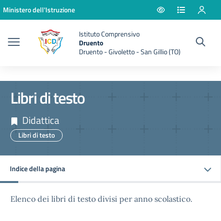
Vai ai contenuti
Vai al menu di navigazione
Vai al footer
Ministero dell'Istruzione
Istituto Comprensivo
Druento
Druento - Givoletto - San Gillio (TO)
Libri di testo
Didattica
Libri di testo
Indice della pagina
Elenco dei libri di testo divisi per anno scolastico.