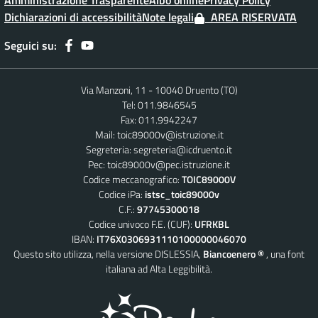
Amministrazione Trasparente
Albo online
Privacy Policy
Dichiarazioni di accessibilità
Note legali
AREA RISERVATA
Seguici su:
Via Manzoni, 11 - 10040 Druento (TO)
Tel: 011.9846545
Fax: 011.9942247
Mail:
toic89000v@istruzione.it
Segreteria:
segreteria@icdruento.it
Pec:
toic89000v@pec.istruzione.it
Codice meccanografico:
TOIC89000V
Codice iPa:
istsc_toic89000v
C.F.:
97745300018
Codice univoco F.E. (CUF):
UFRKBL
IBAN:
IT76X0306931110100000046070
Questo sito utilizza, nella versione DISLESSIA,
Biancoenero ®
, una font
italiana ad Alta Leggibilità.