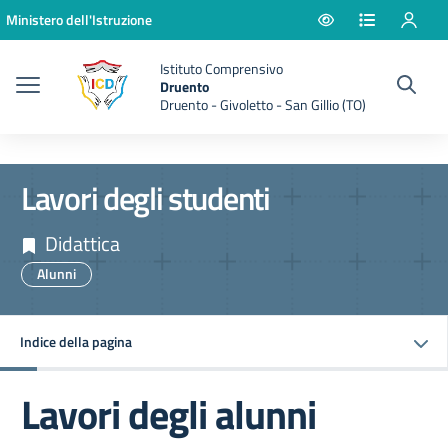
Vai ai contenuti
Vai al menu di navigazione
Vai al footer
Ministero dell'Istruzione
Istituto Comprensivo
Druento
Druento - Givoletto - San Gillio (TO)
Lavori degli studenti
Didattica
Alunni
Indice della pagina
Lavori degli alunni