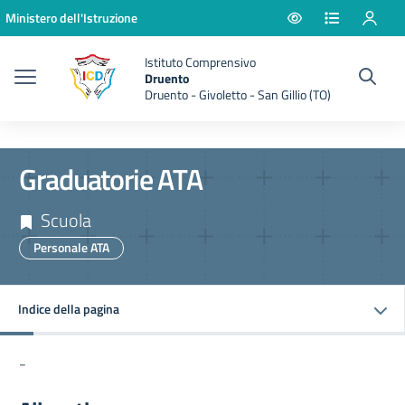
Vai ai contenuti
Vai al menu di navigazione
Vai al footer
Ministero dell'Istruzione
Istituto Comprensivo
Druento
Druento - Givoletto - San Gillio (TO)
Graduatorie ATA
Scuola
Personale ATA
Indice della pagina
-