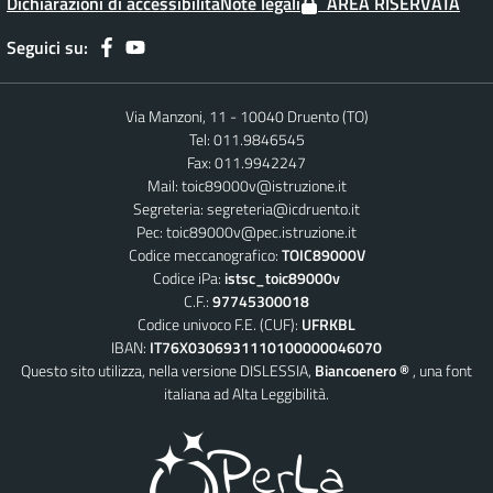
Dichiarazioni di accessibilità
Note legali
AREA RISERVATA
Seguici su:
Via Manzoni, 11 - 10040 Druento (TO)
Tel: 011.9846545
Fax: 011.9942247
Mail:
toic89000v@istruzione.it
Segreteria:
segreteria@icdruento.it
Pec:
toic89000v@pec.istruzione.it
Codice meccanografico:
TOIC89000V
Codice iPa:
istsc_toic89000v
C.F.:
97745300018
Codice univoco F.E. (CUF):
UFRKBL
IBAN:
IT76X0306931110100000046070
Questo sito utilizza, nella versione DISLESSIA,
Biancoenero ®
, una font
italiana ad Alta Leggibilità.