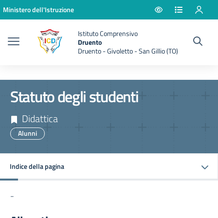
Vai ai contenuti
Vai al menu di navigazione
Vai al footer
Ministero dell'Istruzione
Istituto Comprensivo
Druento
Druento - Givoletto - San Gillio (TO)
Statuto degli studenti
Didattica
Alunni
Indice della pagina
-