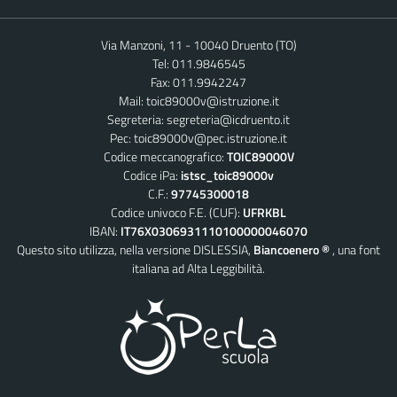
Via Manzoni, 11 - 10040 Druento (TO)
Tel: 011.9846545
Fax: 011.9942247
Mail:
toic89000v@istruzione.it
Segreteria:
segreteria@icdruento.it
Pec:
toic89000v@pec.istruzione.it
Codice meccanografico:
TOIC89000V
Codice iPa:
istsc_toic89000v
C.F.:
97745300018
Codice univoco F.E. (CUF):
UFRKBL
IBAN:
IT76X0306931110100000046070
Questo sito utilizza, nella versione DISLESSIA,
Biancoenero ®
, una font
italiana ad Alta Leggibilità.