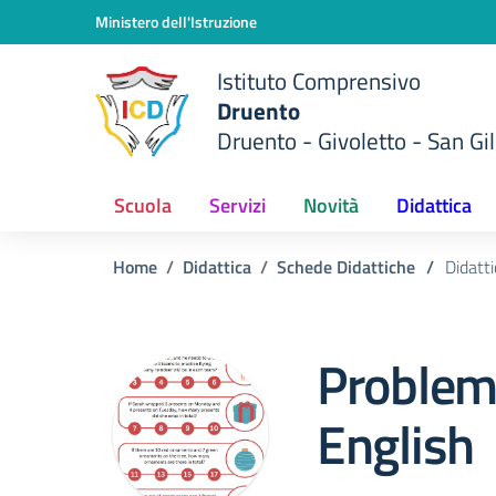
Vai ai contenuti
Vai al menu di navigazione
Vai al footer
Ministero dell'Istruzione
Istituto Comprensivo
Druento
Druento - Givoletto - San Gil
Scuola
Servizi
Novità
Didattica
Home
Didattica
Schede Didattiche
/
Didatti
Problem 
English