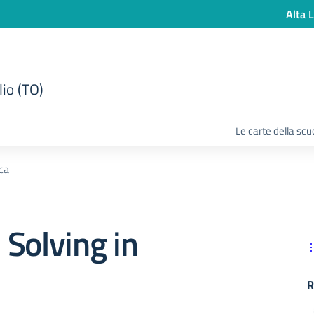
Alta L
lio (TO)
Le carte della scu
ca
Solving in
R