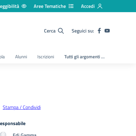
eggibilità
Aree Tematiche
Accedi
Cerca
Seguici su:
ola
Alunni
Iscrizioni
Tutti gli argomenti ...
Stampa / Condividi
esponsabile
Edi Gamma