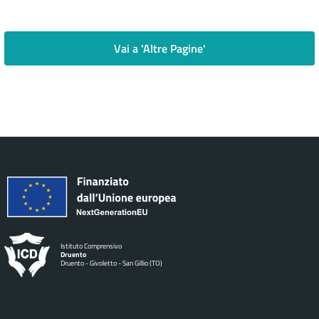
Vai a 'Altre Pagine'
Istituto Comprensivo
Druento
Druento - Givoletto - San Gillio (TO)