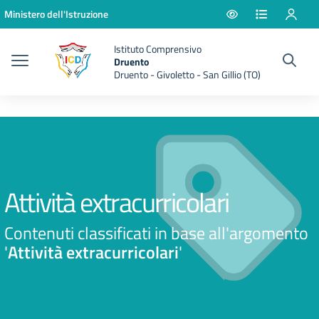
Vai ai contenuti
Vai al menu di navigazione
Vai al footer
Ministero dell'Istruzione
Istituto Comprensivo
Druento
Druento - Givoletto - San Gillio (TO)
Attività extracurricolari
Contenuti classificati in base all'argomento
'
Attività extracurricolari
'