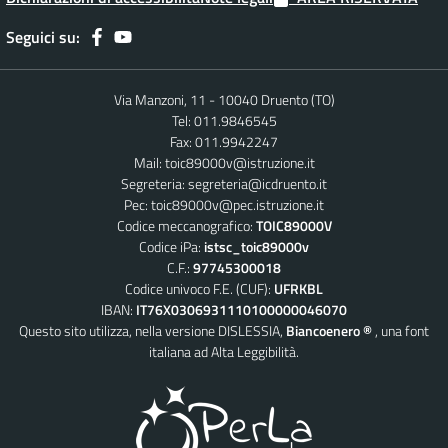
Seguici su:
Via Manzoni, 11 - 10040 Druento (TO)
Tel: 011.9846545
Fax: 011.9942247
Mail:
toic89000v@istruzione.it
Segreteria:
segreteria@icdruento.it
Pec:
toic89000v@pec.istruzione.it
Codice meccanografico:
TOIC89000V
Codice iPa:
istsc_toic89000v
C.F.:
97745300018
Codice univoco F.E. (CUF):
UFRKBL
IBAN:
IT76X0306931110100000046070
Questo sito utilizza, nella versione DISLESSIA,
Biancoenero ®
, una font
italiana ad Alta Leggibilità.