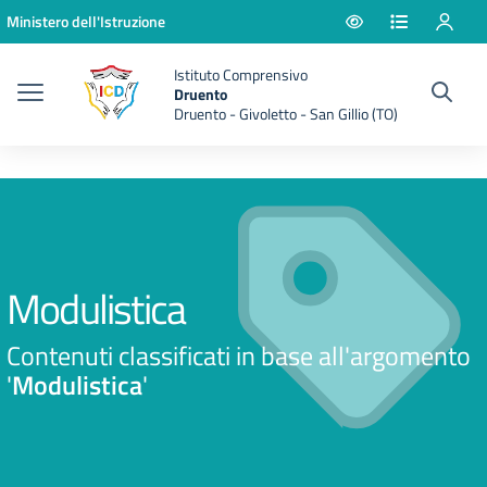
Vai ai contenuti
Vai al menu di navigazione
Vai al footer
Ministero dell'Istruzione
Istituto Comprensivo
Druento
Druento - Givoletto - San Gillio (TO)
Modulistica
Contenuti classificati in base all'argomento
'
Modulistica
'