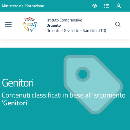
Vai ai contenuti
Vai al menu di navigazione
Vai al footer
Ministero dell'Istruzione
Istituto Comprensivo
Druento
Druento - Givoletto - San Gillio (TO)
Genitori
Contenuti classificati in base all'argomento
'
Genitori
'