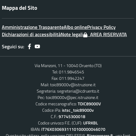
Mappa del Sito
Amministrazione Trasparente
Albo online
Privacy Policy
Dichiarazioni di accessibilità
Note legali
AREA RISERVATA
Seguici su:
Via Manzoni, 11 - 10040 Druento (TO)
Tel: 011.9846545
Fax: 011.9942247
Mail:
toic89000v@istruzione.it
Segreteria:
segreteria@icdruento.it
Pec:
toic89000v@pec.istruzione.it
Codice meccanografico:
TOIC89000V
Codice iPa:
istsc_toic89000v
C.F.:
97745300018
Codice univoco F.E. (CUF):
UFRKBL
IBAN:
IT76X0306931110100000046070
Questo sito utilizza, nella versione DISLESSIA,
Biancoenero ®
, una font